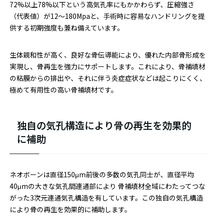
72%以上78%以下という高気孔率にもかかわらず、圧縮強さ
（代表値）が12～180Mpaと、手術時に容易なハンドリングを提
供する初期強度も兼ね備えています。
生体親和性が高く、良好な骨伝導能により、優れた内部骨形成を
実現し、骨再生を強力にサポートします。これにより、骨補填材
の粘膜からの排出や、それに伴う炎症症状などは起こりにくく、
極めて有用性の高い骨補填材です。
独自の気孔構造により骨の再生を効果的
に補助
ネオボーンは直径150μm前後の多数の気孔同士が、直径平均
40μmの大きな気孔間連通部により 骨補填材全域にわたってつな
がった3次元連通気孔構造を有しています。この独自の気孔構造
により骨の再生を効果的に補助します。