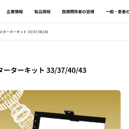
企業情報
製品情報
医療関係者の皆様
一般・患者
ーターキット 33/37/40/43
歯科
W
MESSAGE
メッセージ
ーキット 33/37/40/43
RECRUIT
ッドサージェリー用ド
ドリルキット UNIドリルシス
採用情報
ステム MJガイドシステ
テム
ミナー
ケンテ
TECHNICAL