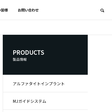
の皆様
お問い合わせ
歯科
歯科
QUALITY
PRODUCTS
生産・品質管理
製品情報
アルファタイトインプラント
歯科用インプラントシステム
歯牙移植 アル
スターターキット 33/37/40/4
ー SKシリー
ック技工部
MJガイドシステム
3
リカ
 DEPARTMENT