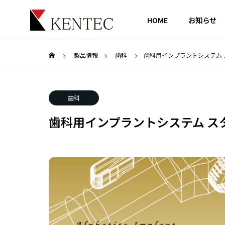
HOME
お知らせ
製品情報
歯科
歯科用インプラントシステム スタ
歯科
歯科
OVERVIE
歯科
会社概要
歯科用インプラントシステム スタータ
製品情報
企業情報
医療関係者
PRODUCTS
COMPANY
MEDICAL
ACCESS
（ハイ
歯科用インプラント アルファ
ガイデ
アクセス
骨補填
タイトインプラント
リルシ
研修・セ
ム
SEMINAR